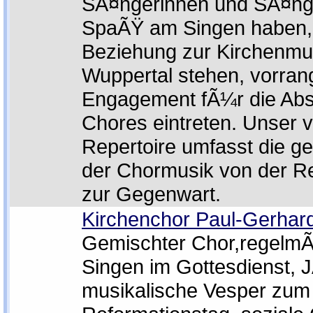
SÃ¤ngerinnen und SÃ¤nger
SpaÃŸ am Singen haben, 
Beziehung zur Kirchenmus
Wuppertal stehen, vorrang
Engagement fÃ¼r die Abs
Chores eintreten. Unser vi
Repertoire umfasst die g
der Chormusik von der R
zur Gegenwart.
Kirchenchor Paul-Gerhar
Gemischter Chor,regelm
Singen im Gottesdienst, J
musikalische Vesper zum