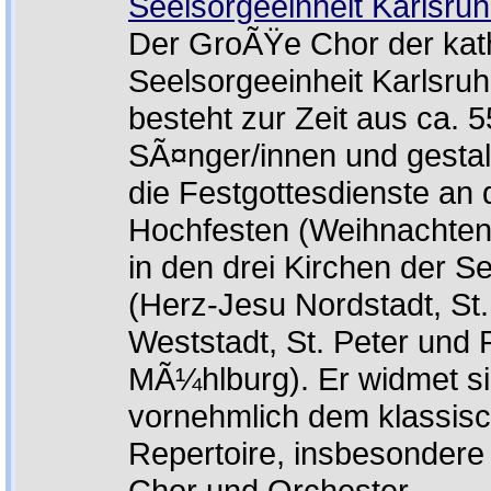
Seelsorgeeinheit Karlsru
Der GroÃŸe Chor der kat
Seelsorgeeinheit Karlsru
besteht zur Zeit aus ca. 5
SÃ¤nger/innen und gestal
die Festgottesdienste an 
Hochfesten (Weihnachten,
in den drei Kirchen der S
(Herz-Jesu Nordstadt, St.
Weststadt, St. Peter und 
MÃ¼hlburg). Er widmet s
vornehmlich dem klassis
Repertoire, insbesonder
Chor und Orchester.