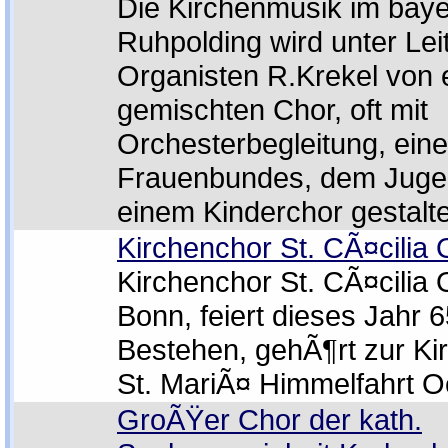
Die Kirchenmusik im baye
Ruhpolding wird unter Le
Organisten R.Krekel von
gemischten Chor, oft mit
Orchesterbegleitung, ein
Frauenbundes, dem Juge
einem Kinderchor gestalte
Kirchenchor St. CÃ¤cilia
Kirchenchor St. CÃ¤cilia
Bonn, feiert dieses Jahr 
Bestehen, gehÃ¶rt zur K
St. MariÃ¤ Himmelfahrt 
GroÃŸer Chor der kath.