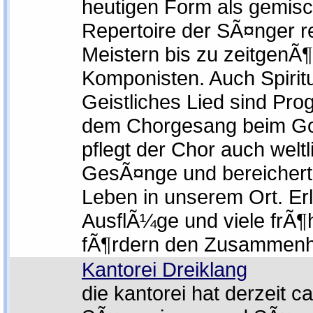
heutigen Form als gemis
Repertoire der SÃ¤nger re
Meistern bis zu zeitgenÃ
Komponisten. Auch Spirit
Geistliches Lied sind Pr
dem Chorgesang beim Got
pflegt der Chor auch weltl
GesÃ¤nge und bereichert 
Leben in unserem Ort. Er
AusflÃ¼ge und viele frÃ¶
fÃ¶rdern den Zusammenha
Kantorei Dreiklang
die kantorei hat derzeit ca