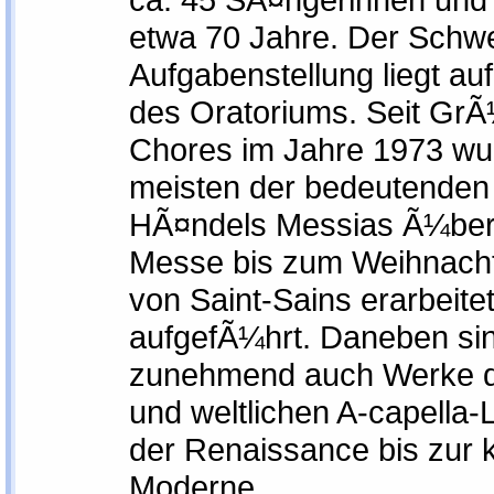
etwa 70 Jahre. Der Schwe
Aufgabenstellung liegt au
des Oratoriums. Seit Gr
Chores im Jahre 1973 wu
meisten der bedeutenden
HÃ¤ndels Messias Ã¼ber 
Messe bis zum Weihnacht
von Saint-Sains erarbeite
aufgefÃ¼hrt. Daneben sin
zunehmend auch Werke de
und weltlichen A-capella-L
der Renaissance bis zur 
Moderne.