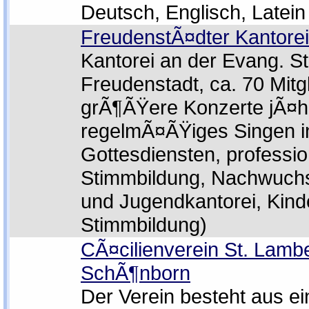
Deutsch, Englisch, Latein
FreudenstÃ¤dter Kantorei
Kantorei an der Evang. St
Freudenstadt, ca. 70 Mitgl
grÃ¶ÃŸere Konzerte jÃ¤hr
regelmÃ¤ÃŸiges Singen i
Gottesdiensten, professio
Stimmbildung, Nachwuchsa
und Jugendkantorei, Kind
Stimmbildung)
CÃ¤cilienverein St. Lamb
SchÃ¶nborn
Der Verein besteht aus e