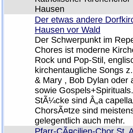
Hausen
Der etwas andere Dorfki
Hausen vor Wald
Der Schwerpunkt im Repe
Chores ist moderne Kirc
Rock und Pop-Stil, englis
kirchentaugliche Songs z.
& Mary , Bob Dylan oder a
sowie Gospels+Spirituals
StÃ¼cke sind Â„a capella
ChorsÃ¤tze sind meistens
gelegentlich auch mehr.
Pfarr-CÃ¤cilien-Chor St. A