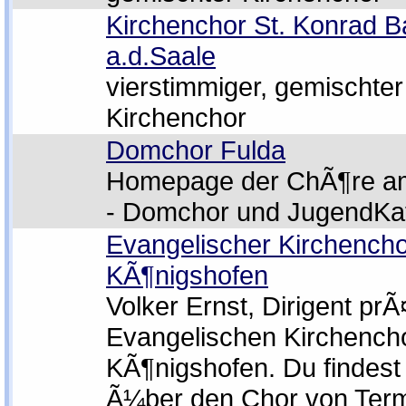
Kirchenchor St. Konrad B
a.d.Saale
vierstimmiger, gemischter
Kirchenchor
Domchor Fulda
Homepage der ChÃ¶re a
- Domchor und JugendKa
Evangelischer Kirchench
KÃ¶nigshofen
Volker Ernst, Dirigent prÃ
Evangelischen Kirchench
KÃ¶nigshofen. Du findest 
Ã¼ber den Chor von Ter