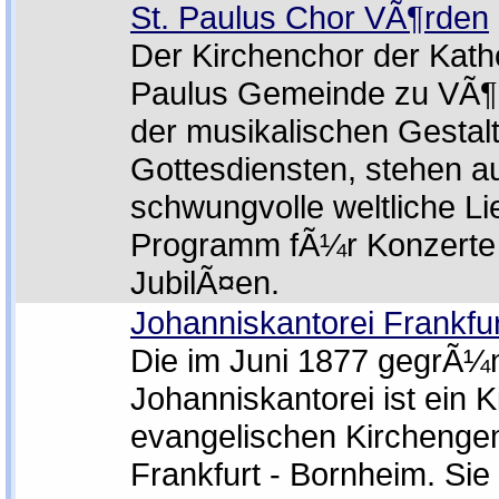
St. Paulus Chor VÃ¶rden
Der Kirchenchor der Kath
Paulus Gemeinde zu VÃ¶
der musikalischen Gestal
Gottesdiensten, stehen au
schwungvolle weltliche L
Programm fÃ¼r Konzerte
JubilÃ¤en.
Johanniskantorei Frankfur
Die im Juni 1877 gegrÃ¼
Johanniskantorei ist ein 
evangelischen Kirchenge
Frankfurt - Bornheim. Sie 