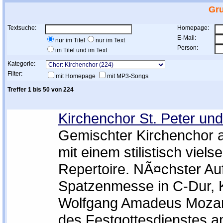
Gr
Textsuche:
Homepage:
E-Mail:
nur im Titel
nur im Text
Person:
im Titel und im Text
Kategorie:
Filter:
mit Homepage
mit MP3-Songs
Treffer 1 bis 50 von 224
Kirchenchor St. Peter un
Gemischter Kirchenchor a
mit einem stilistisch vielse
Repertoire. NÃ¤chster Auft
Spatzenmesse in C-Dur, 
Wolfgang Amadeus Moza
des Festgottesdienstes 