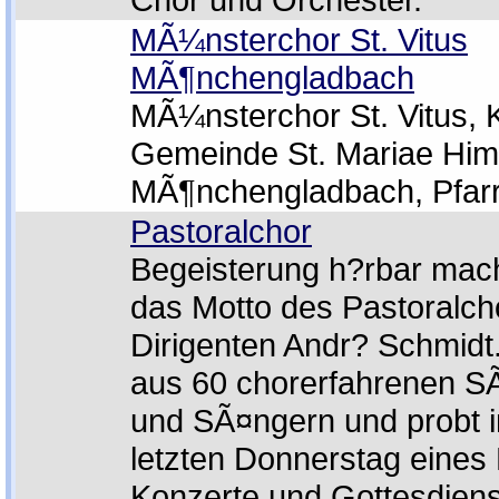
MÃ¼nsterchor St. Vitus
MÃ¶nchengladbach
MÃ¼nsterchor St. Vitus, 
Gemeinde St. Mariae Him
MÃ¶nchengladbach, Pfarre
Pastoralchor
Begeisterung h?rbar mach
das Motto des Pastoralch
Dirigenten Andr? Schmidt.
aus 60 chorerfahrenen S
und SÃ¤ngern und probt
letzten Donnerstag eines
Konzerte und Gottesdienst