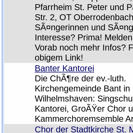
Pfarrheim St. Peter und 
Str. 2, OT Oberrodenbac
SÃ¤ngerinnen und SÃ¤ng
Interesse? Prima! Melden S
Vorab noch mehr Infos? F
obigem Link!
Banter Kantorei
Die ChÃ¶re der ev.-luth.
Kirchengemeinde Bant in
Wilhelmshaven: Singschu
Kantorei, GroÃŸer Chor 
Kammerchoremsemble Ar
Chor der Stadtkirche St. 