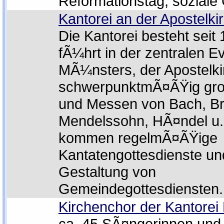
Reformationstag, soziale
Kantorei an der Apostelk
Die Kantorei besteht seit
fÃ¼hrt in der zentralen Ev
MÃ¼nsters, der Apostelki
schwerpunktmÃ¤ÃŸig gro
und Messen von Bach, B
Mendelssohn, HÃ¤ndel u. 
kommen regelmÃ¤ÃŸige
Kantatengottesdienste un
Gestaltung von
Gemeindegottesdiensten.
Kirchenchor der Kantorei
ca. 45 SÃ¤ngerinnen und