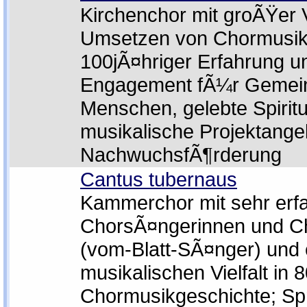
Kirchenchor mit groÃŸer Vi
Umsetzen von Chormusik
100jÃ¤hriger Erfahrung u
Engagement fÃ¼r Gemei
Menschen, gelebte Spiritua
musikalische Projektange
NachwuchsfÃ¶rderung
Cantus tubernaus
Kammerchor mit sehr erf
ChorsÃ¤ngerinnen und C
(vom-Blatt-SÃ¤nger) und e
musikalischen Vielfalt in 
Chormusikgeschichte; Sp