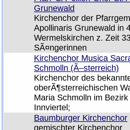
Grunewald
Kirchenchor der Pfarrgem
Apollinaris Grunewald in
Wermelskirchen z. Zeit 3
SÃ¤ngerinnen
Kirchenchor Musica Sacr
Schmolln (Ã–sterreich)
Kirchenchor des bekannt
oberÃ¶sterreichischen Wal
Maria Schmolln im Bezirk
Innviertel;
Baumburger Kirchenchor
gemischter Kirchenchor